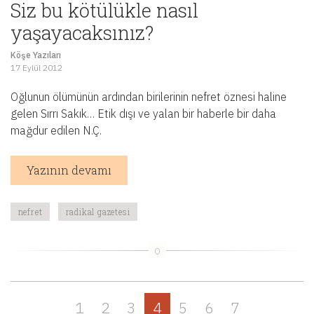
Siz bu kötülükle nasıl
yaşayacaksınız?
Köşe Yazıları
17 Eylül 2012
Oğlunun ölümünün ardından birilerinin nefret öznesi haline
gelen Sırrı Sakık… Etik dışı ve yalan bir haberle bir daha
mağdur edilen N.Ç.
Yazının devamı
nefret
radikal gazetesi
1
2
3
4
5
6
7