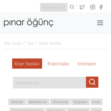
Ana Sayfa
Yazı
Köşe Yazıları
Köşe Yazıları
Röportajlar
Söyleşiler
Yazılarda ara...
edebiyat
gazeteduvar
15temmuz
tazgazete
cizre