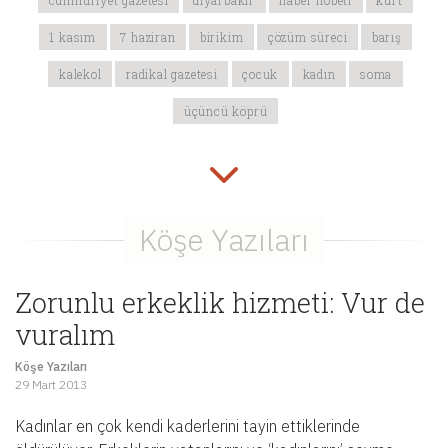
cumhuriyet gazetesi
diyarbakır
haber nöbeti
kürt
1 kasım
7 haziran
birikim
çözüm süreci
barış
kalekol
radikal gazetesi
çocuk
kadın
soma
üçüncü köprü
Zorunlu erkeklik hizmeti: Vur de
vuralım
Köşe Yazıları
29 Mart 2013
Kadınlar en çok kendi kaderlerini tayin ettiklerinde