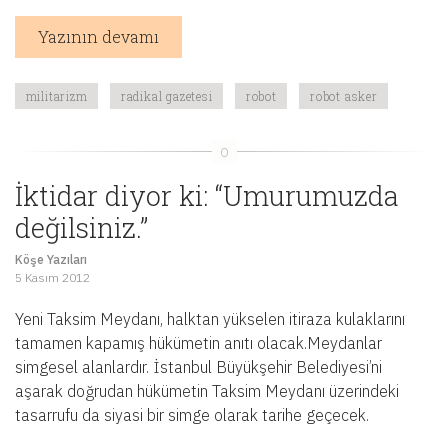
Yazının devamı
militarizm
radikal gazetesi
robot
robot asker
İktidar diyor ki: “Umurumuzda
değilsiniz.”
Köşe Yazıları
5 Kasım 2012
Yeni Taksim Meydanı, halktan yükselen itiraza kulaklarını
tamamen kapamış hükümetin anıtı olacak.Meydanlar
simgesel alanlardır. İstanbul Büyükşehir Belediyesi’ni
aşarak doğrudan hükümetin Taksim Meydanı üzerindeki
tasarrufu da siyasi bir simge olarak tarihe geçecek.