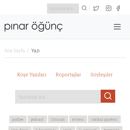
Ana Sayfa
Yazı
Köşe Yazıları
Röportajlar
Söyleşiler
Yazılarda ara...
podbee
podcast
24nisan
ermeni
radikal gazetesi