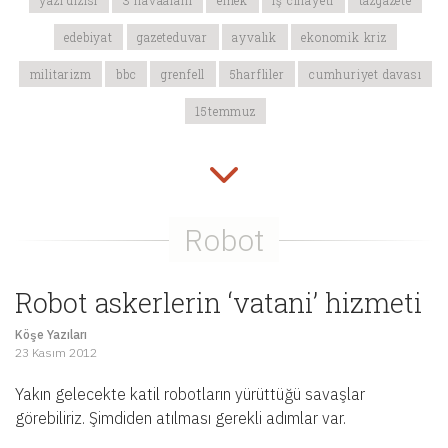
yazı dizisi
3 havaalanı
emek
iş cinayeti
tazgazete
edebiyat
gazeteduvar
ayvalık
ekonomik kriz
militarizm
bbc
grenfell
5harfliler
cumhuriyet davası
15temmuz
Robot askerlerin ‘vatani’ hizmeti
Köşe Yazıları
23 Kasım 2012
Yakın gelecekte katil robotların yürüttüğü savaşlar
görebiliriz. Şimdiden atılması gerekli adımlar var.