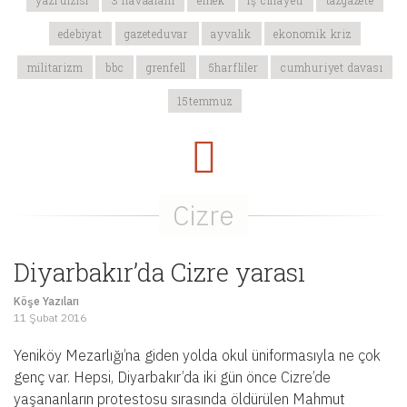
yazı dizisi
3 havaalanı
emek
iş cinayeti
tazgazete
edebiyat
gazeteduvar
ayvalık
ekonomik kriz
militarizm
bbc
grenfell
5harfliler
cumhuriyet davası
15temmuz
Diyarbakır’da Cizre yarası
Köşe Yazıları
11 Şubat 2016
Yeniköy Mezarlığı’na giden yolda okul üniformasıyla ne çok
genç var. Hepsi, Diyarbakır’da iki gün önce Cizre’de
yaşananların protestosu sırasında öldürülen Mahmut