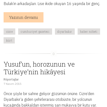
Bulak’ın arkadaşları. Lise ikide okuyan 16 yaşında bir genç.
Yazının devamı
cizre
cumhuriyet gazetesi
diyarbakır
haber nöbeti
kürt
Yusuf’un, horozunun ve
Türkiye’nin hikâyesi
Röportajlar
7 Kasım 2015
Önce şöyle bir sahne geliyor gözümün önüne. Cizre’den
Diyarbakır’a giden şehirlerarası otobüste, bir yolcunun
kucağında bakkaldan istenmiş sarı mukavva bir kutu var.