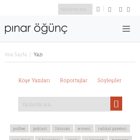
Ana Sayfa
Yazı
Köşe Yazıları
Röportajlar
Söyleşiler
Yazılarda ara...
podbee
podcast
24nisan
ermeni
radikal gazetesi