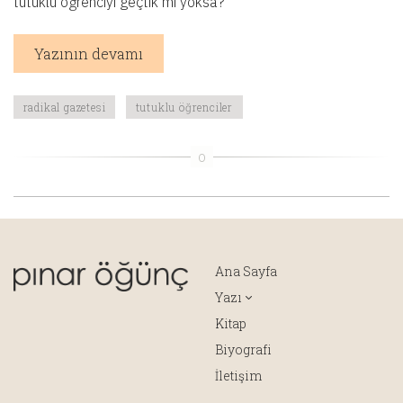
tutuklu öğrenciyi geçtik mi yoksa?
Yazının devamı
radikal gazetesi
tutuklu öğrenciler
Ana Sayfa
Yazı
Kitap
Biyografi
İletişim