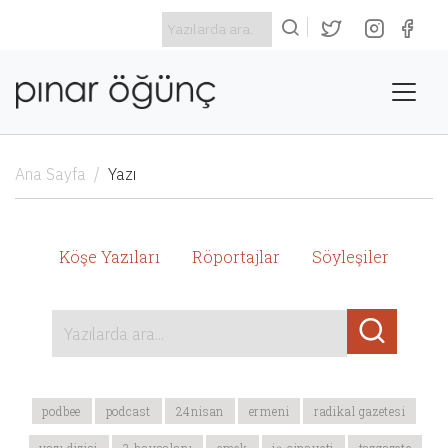
Ana Sayfa
Yazı
Köşe Yazıları
Röportajlar
Söyleşiler
Yazılarda ara...
podbee
podcast
24nisan
ermeni
radikal gazetesi