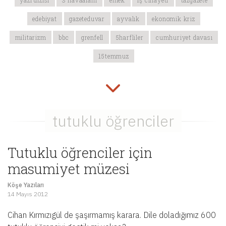
yazı dizisi
3 havaalanı
emek
iş cinayeti
tazgazete
edebiyat
gazeteduvar
ayvalık
ekonomik kriz
militarizm
bbc
grenfell
5harfliler
cumhuriyet davası
15temmuz
Tutuklu öğrenciler için
masumiyet müzesi
Köşe Yazıları
14 Mayıs 2012
Cihan Kırmızıgül de şaşırmamış karara. Dile doladığımız 600