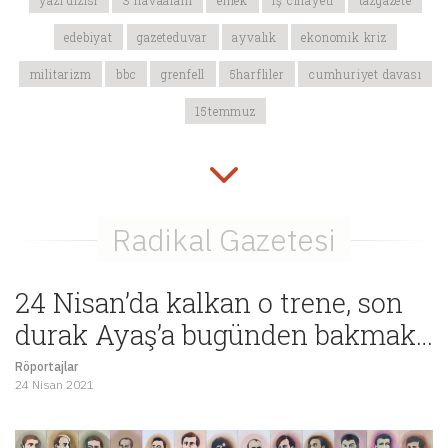
yazı dizisi
3 havaalanı
emek
iş cinayeti
tazgazete
edebiyat
gazeteduvar
ayvalık
ekonomik kriz
militarizm
bbc
grenfell
5harfliler
cumhuriyet davası
15temmuz
24 Nisan’da kalkan o trene, son
durak Ayaş’a bugünden bakmak…
Röportajlar
24 Nisan 2021