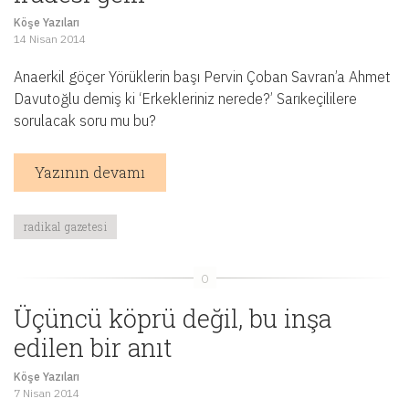
Köşe Yazıları
14 Nisan 2014
Anaerkil göçer Yörüklerin başı Pervin Çoban Savran’a Ahmet
Davutoğlu demiş ki ‘Erkekleriniz nerede?’ Sarıkeçililere
sorulacak soru mu bu?
Yazının devamı
radikal gazetesi
Üçüncü köprü değil, bu inşa
edilen bir anıt
Köşe Yazıları
7 Nisan 2014