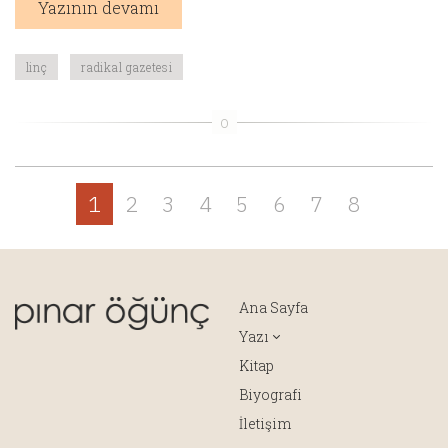
Yazının devamı
linç
radikal gazetesi
1
2
3
4
5
6
7
8
Ana Sayfa
Yazı
Kitap
Biyografi
İletişim