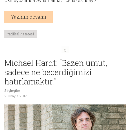
Okmeydanı’nda Ayhan Yılmaz’ı cenazesindeyiz.
Yazının devamı
radikal gazetesi
Michael Hardt: “Bazen umut,
sadece ne becerdiğimizi
hatırlamaktır.”
Söyleşiler
20 Mayıs 2014