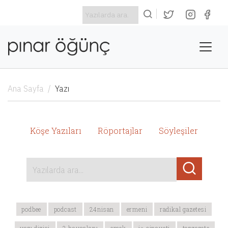
Ana Sayfa
Yazı
Köşe Yazıları
Röportajlar
Söyleşiler
Yazılarda ara...
podbee
podcast
24nisan
ermeni
radikal gazetesi