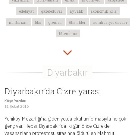
yazı dizisi
3 havaalanı
emek
iş cinayeti
tazgazete
edebiyat
gazeteduvar
ayvalık
ekonomik kriz
militarizm
bbc
grenfell
5harfliler
cumhuriyet davası
15temmuz
Diyarbakır’da Cizre yarası
Köşe Yazıları
11 Şubat 2016
Yeniköy Mezarlığı’na giden yolda okul üniformasıyla ne çok
genç var. Hepsi, Diyarbakır’da iki gün önce Cizre’de
yaşananların protestosu sırasında öldürülen Mahmut