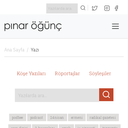
Ana Sayfa
Yazı
Köşe Yazıları
Röportajlar
Söyleşiler
Yazılarda ara...
podbee
podcast
24nisan
ermeni
radikal gazetesi