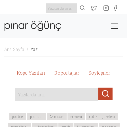
Ana Sayfa
Yazı
Köşe Yazıları
Röportajlar
Söyleşiler
Yazılarda ara...
podbee
podcast
24nisan
ermeni
radikal gazetesi