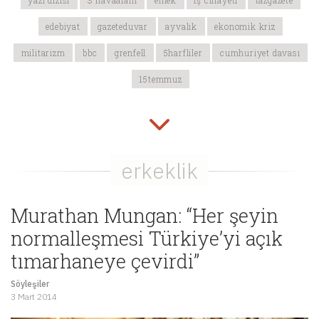
yazı dizisi
3 havaalanı
emek
iş cinayeti
tazgazete
edebiyat
gazeteduvar
ayvalık
ekonomik kriz
militarizm
bbc
grenfell
5harfliler
cumhuriyet davası
15temmuz
Murathan Mungan: “Her şeyin
normalleşmesi Türkiye’yi açık
tımarhaneye çevirdi”
Söyleşiler
3 Mart 2014