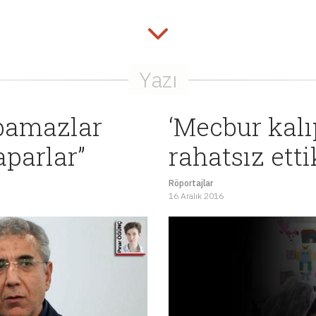
apamazlar
‘Mecbur kalıp
parlar”
rahatsız etti
Röportajlar
16 Aralık 2016