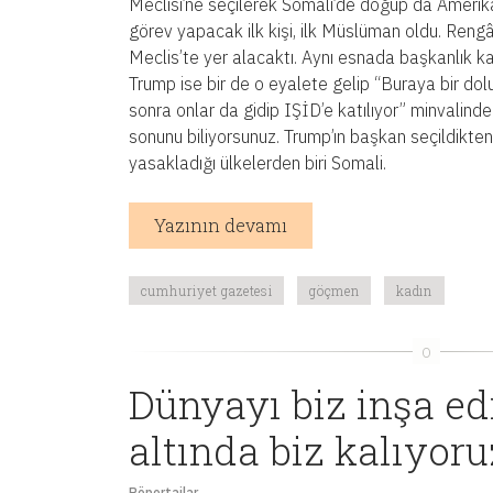
Meclisi’ne seçilerek Somali’de doğup da Ameri
görev yapacak ilk kişi, ilk Müslüman oldu. Reng
Meclis’te yer alacaktı. Aynı esnada başkanlık 
Trump ise bir de o eyalete gelip “Buraya bir dolu
sonra onlar da gidip IŞİD’e katılıyor” minvalinde
sonunu biliyorsunuz. Trump’ın başkan seçildikten 
yasakladığı ülkelerden biri Somali.
Yazının devamı
cumhuriyet gazetesi
göçmen
kadın
Dünyayı biz inşa ed
altında biz kalıyoru
Röportajlar