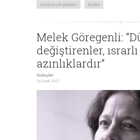
cumhuriyet gazetesi
faşizm
Melek Göregenli: “
değiştirenler, ısrarlı
azınlıklardır”
Söyleşiler
16 Ocak 2017