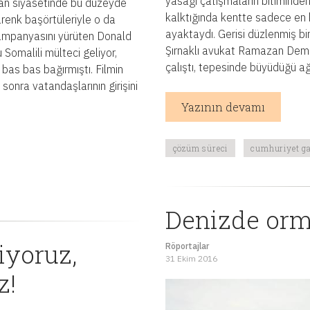
yasağı çatışmaların bitiminde
kan siyasetinde bu düzeyde
kalktığında kentte sadece en 
ârenk başörtüleriyle o da
ayaktaydı. Gerisi düzlenmiş bir
kampanyasını yürüten Donald
Şırnaklı avukat Ramazan Demir,
 Somalili mülteci geliyor,
çalıştı, tepesinde büyüdüğü ağaç
 bas bas bağırmıştı. Filmin
sonra vatandaşlarının girişini
Yazının devamı
çözüm süreci
cumhuriyet ga
Denizde orm
iyoruz,
Röportajlar
31 Ekim 2016
z!