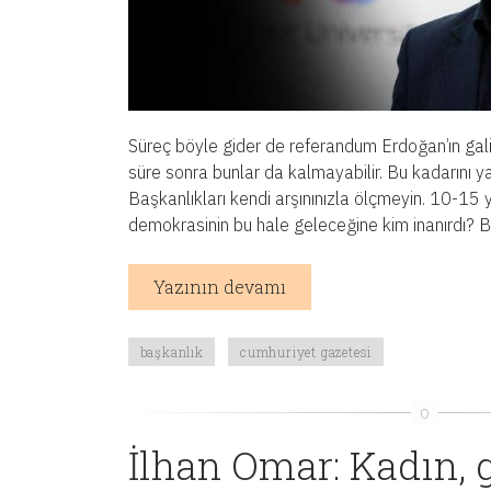
Süreç böyle gider de referandum Erdoğan’ın galib
süre sonra bunlar da kalmayabilir. Bu kadarını 
Başkanlıkları kendi arşınınızla ölçmeyin. 10-15 y
demokrasinin bu hale geleceğine kim inanırdı? Bu,
Yazının devamı
başkanlık
cumhuriyet gazetesi
İlhan Omar: Kadın,