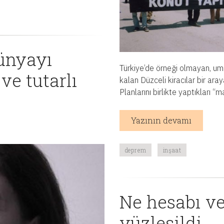
Dünyayı
Türkiye’de örneği olmayan, um
 ve tutarlı
kalan Düzceli kiracılar bir aray
Planlarını birlikte yaptıkları “
Yazının devamı
deprem
inşaat
Ne hesabı ver
yüzleşildi