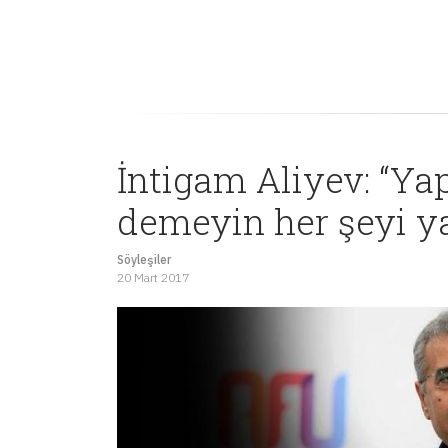
İntigam Aliyev: “Y
demeyin her şeyi ya
Söyleşiler
20 Mart 2017