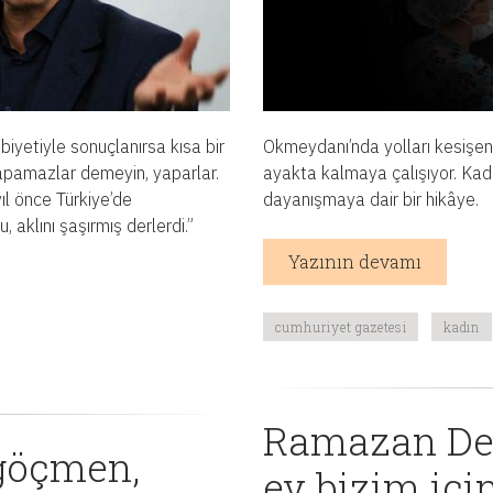
iyetiyle sonuçlanırsa kısa bir
Okmeydanı’nda yolları kesişen 
yapamazlar demeyin, yaparlar.
ayakta kalmaya çalışıyor. Kad
ıl önce Türkiye’de
dayanışmaya dair bir hikâye.
 aklını şaşırmış derlerdi.”
Yazının devamı
cumhuriyet gazetesi
kadın
Ramazan Dem
 göçmen,
ev bizim içi