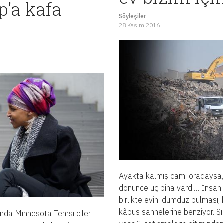
’a kafa
Söyleşiler
28 Kasım 2016
Ayakta kalmış cami oradaysa
dönünce üç bina vardı… İnsanın
birlikte evini dümdüz bulması,
kâbus sahnelerine benziyor. Ş
yında Minnesota Temsilciler