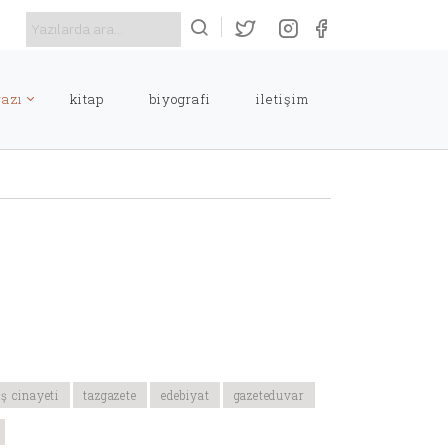
yazı
kitap
biyografi
i̇letişim
iş cinayeti
tazgazete
edebiyat
gazeteduvar