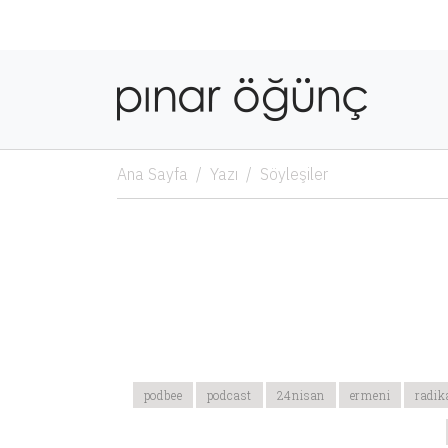
Ana Sayfa
Yazı
Söyleşiler
podbee
podcast
24nisan
ermeni
radik