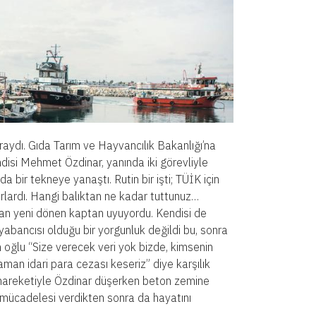
aydı. Gıda Tarım ve Hayvancılık Bakanlığı’na
ndisi Mehmet Özdinar, yanında iki görevliyle
a bir tekneye yanaştı. Rutin bir işti; TÜİK için
orlardı. Hangi balıktan ne kadar tuttunuz…
dan yeni dönen kaptan uyuyordu. Kendisi de
yabancısı olduğu bir yorgunluk değildi bu, sonra
n oğlu “Size verecek veri yok bizde, kimsenin
aman idari para cezası keseriz” diye karşılık
el hareketiyle Özdinar düşerken beton zemine
 mücadelesi verdikten sonra da hayatını