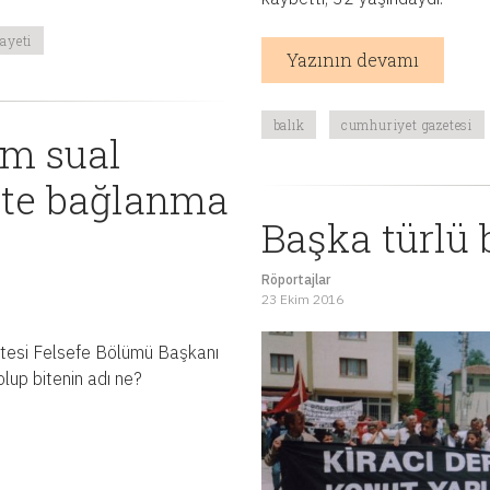
nayeti
Yazının devamı
balık
cumhuriyet gazetesi
zm sual
ate bağlanma
Başka türlü 
Röportajlar
23 Ekim 2016
itesi Felsefe Bölümü Başkanı
 olup bitenin adı ne?