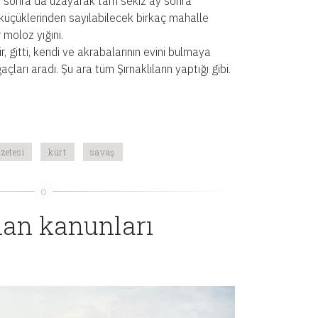
n sonra da uzayarak tam sekiz ay sonra
küçüklerinden sayılabilecek birkaç mahalle
 moloz yığını.
 gitti, kendi ve akrabalarının evini bulmaya
ları aradı. Şu ara tüm Şırnaklıların yaptığı gibi.
zetesi
kürt
savaş
an kanunları