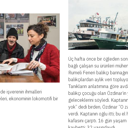
Üç hafta önce bir öğleden sonr
bağlı çalışan su ürünleri mühe
Rumeli Feneri balıkçı barınağınd
balıkçılardan aylık veri topluy
Tanıkların anlatımına göre av
 de işverenin ihmalleri
balıkçı çocuğu olan Özdinar’ın 
leri, ekonominin lokomotifi bir
geleceklerini söyledi. Kaptanı
yok” dedi birden, Özdinar “O z
verdi. Kaptanın oğlu itti; bu 
kafasını çarptı. 16 gün yaşam
kaybetti; 32 yaşındaydı.