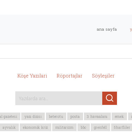
ana sayfa
Köşe Yazıları
Röportajlar
Söyleşiler
Yazılarda ara...
al gazetesi
yazı dizisi
beterotu
posta
3 havaalanı
emek
ayvalık
ekonomik kriz
militarizm
bbc
grenfell
5harfliler