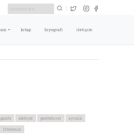
yazı
kitap
biyografi
i̇letişim
zgazete
edebiyat
gazeteduvar
ayvalık
15temmuz