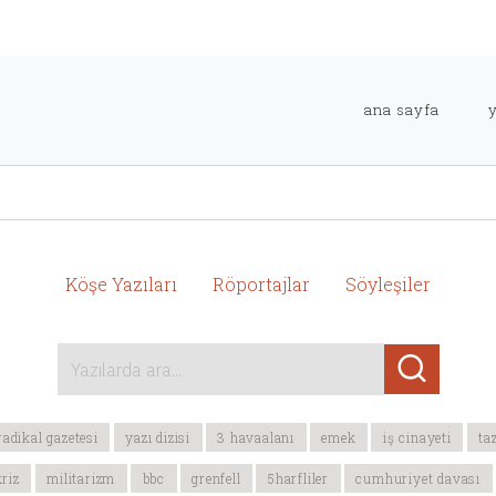
ana sayfa
Köşe Yazıları
Röportajlar
Söyleşiler
Yazılarda ara...
radikal gazetesi
yazı dizisi
3 havaalanı
emek
iş cinayeti
ta
riz
militarizm
bbc
grenfell
5harfliler
cumhuriyet davası