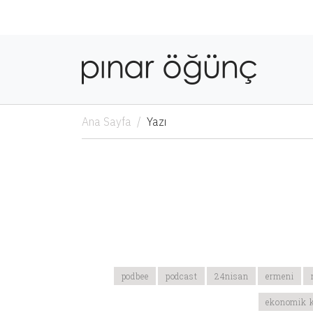
Ana Sayfa
Yazı
podbee
podcast
24nisan
ermeni
ekonomik k