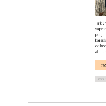
Türk l
yapmak 
perşem
karşıd
edilmey
altı t
Ya
ayval