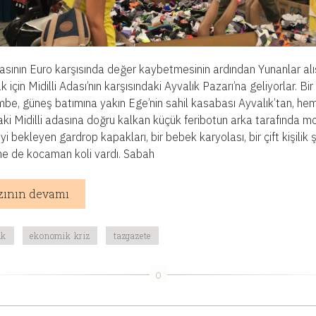
irasının Euro karşısında değer kaybetmesinin ardından Yunanlar alı
için Midilli Adası’nın karşısındaki Ayvalık Pazarı’na geliyorlar. Bir
be, güneş batımına yakın Ege’nin sahil kasabası Ayvalık’tan, he
aki Midilli adasına doğru kalkan küçük feribotun arka tarafında m
i bekleyen gardrop kapakları, bir bebek karyolası, bir çift kişilik ş
ane de kocaman koli vardı. Sabah
zının devamı
ık
ekonomik kriz
tazgazete