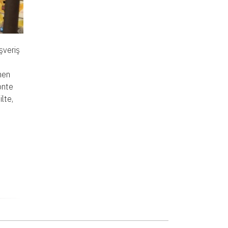
şveriş
men
onte
ilte,