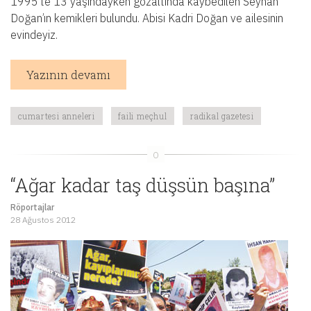
1995’te 13 yaşındayken gözaltında kaybedilen Seyhan
Doğan’ın kemikleri bulundu. Abisi Kadri Doğan ve ailesinin
evindeyiz.
Yazının devamı
cumartesi anneleri
faili meçhul
radikal gazetesi
“Ağar kadar taş düşsün başına”
Röportajlar
28 Ağustos 2012