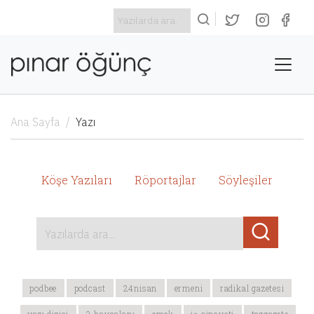
Ana Sayfa
Yazı
Köşe Yazıları
Röportajlar
Söyleşiler
Yazılarda ara...
podbee
podcast
24nisan
ermeni
radikal gazetesi