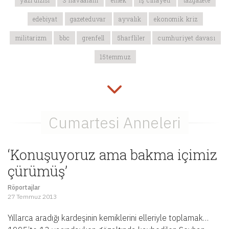
yazı dizisi
3 havaalanı
emek
iş cinayeti
tazgazete
edebiyat
gazeteduvar
ayvalık
ekonomik kriz
militarizm
bbc
grenfell
5harfliler
cumhuriyet davası
15temmuz
‘Konuşuyoruz ama bakma içimiz
çürümüş’
Röportajlar
27 Temmuz 2013
Yıllarca aradığı kardeşinin kemiklerini elleriyle toplamak…