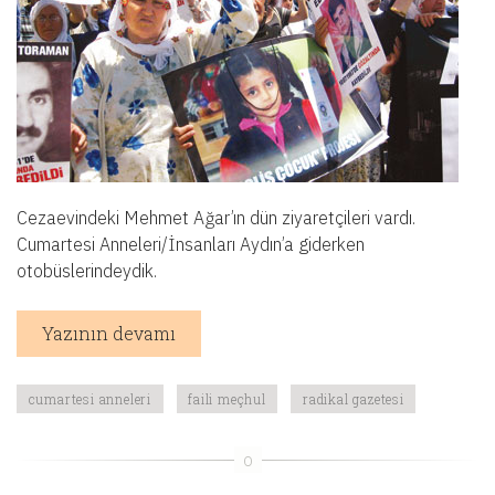
Cezaevindeki Mehmet Ağar’ın dün ziyaretçileri vardı.
Cumartesi Anneleri/İnsanları Aydın’a giderken
otobüslerindeydik.
Yazının devamı
cumartesi anneleri
faili meçhul
radikal gazetesi