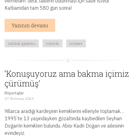
vermedim’ dedi, faillerin bulunması için sabır istedi.
Katliamdan tam 580 gün sonra!
Yazının devamı
radikal gazetesi
roboski
uludere
‘Konuşuyoruz ama bakma içimiz
çürümüş’
Röportajlar
27 Temmuz 2013
Yıllarca aradığı kardeşinin kemiklerini elleriyle toplamak…
1995’te 13 yaşındayken gözaltında kaybedilen Seyhan
Doğan’ın kemikleri bulundu. Abisi Kadri Doğan ve ailesinin
evindeyiz.