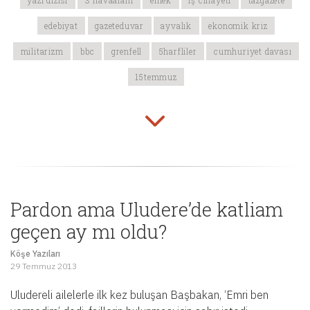
yazı dizisi
3 havaalanı
emek
iş cinayeti
tazgazete
edebiyat
gazeteduvar
ayvalık
ekonomik kriz
militarizm
bbc
grenfell
5harfliler
cumhuriyet davası
15temmuz
Pardon ama Uludere’de katliam
geçen ay mı oldu?
Köşe Yazıları
29 Temmuz 2013
Uludereli ailelerle ilk kez buluşan Başbakan, ‘Emri ben