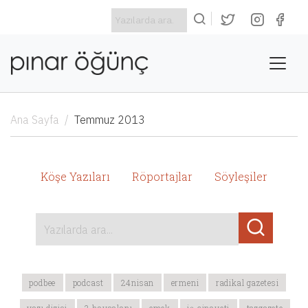
Ana Sayfa
Temmuz 2013
Köşe Yazıları
Röportajlar
Söyleşiler
Yazılarda ara...
podbee
podcast
24nisan
ermeni
radikal gazetesi