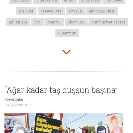
yazı dizisi
3 havaalanı
emek
iş cinayeti
tazgazete
edebiyat
gazeteduvar
ayvalık
ekonomik kriz
militarizm
bbc
grenfell
5harfliler
cumhuriyet davası
15temmuz
“Ağar kadar taş düşsün başına”
Röportajlar
28 Ağustos 2012