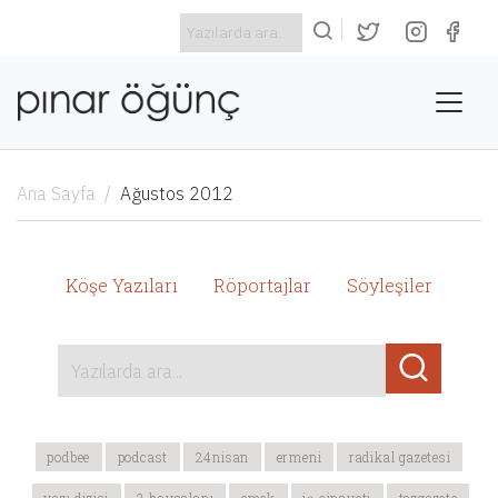
Ana Sayfa
Ağustos 2012
Köşe Yazıları
Röportajlar
Söyleşiler
Yazılarda ara...
podbee
podcast
24nisan
ermeni
radikal gazetesi