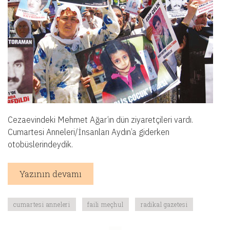
Cezaevindeki Mehmet Ağar’ın dün ziyaretçileri vardı.
Cumartesi Anneleri/İnsanları Aydın’a giderken
otobüslerindeydik.
Yazının devamı
cumartesi anneleri
faili meçhul
radikal gazetesi