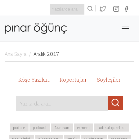
Ana Sayfa
Aralık 2017
Köşe Yazıları
Röportajlar
Söyleşiler
Yazılarda ara...
podbee
podcast
24nisan
ermeni
radikal gazetesi