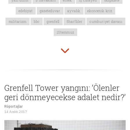
yazı dizisi
3 havaalanı
emek
iş cinayeti
tazgazete
edebiyat
gazeteduvar
ayvalık
ekonomik kriz
militarizm
bbc
grenfell
5harfliler
cumhuriyet davası
15temmuz
Grenfell Tower yangını: ‘Ölenler
geri dönmeyecekse adalet nedir?’
Röportajlar
14 Aralık 2017