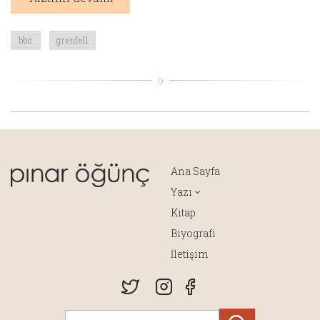
bbc
grenfell
Ana Sayfa
Yazı
Kitap
Biyografi
İletişim
Yazılarda ara...