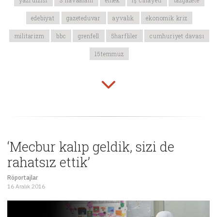
yazı dizisi
3 havaalanı
emek
iş cinayeti
tazgazete
edebiyat
gazeteduvar
ayvalık
ekonomik kriz
militarizm
bbc
grenfell
5harfliler
cumhuriyet davası
15temmuz
‘Mecbur kalıp geldik, sizi de
rahatsız ettik’
Röportajlar
16 Aralık 2016