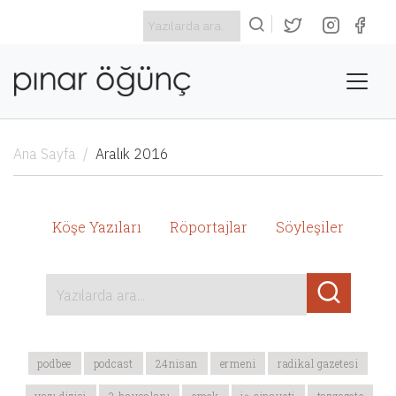
Ana Sayfa
Aralık 2016
Köşe Yazıları
Röportajlar
Söyleşiler
Yazılarda ara...
podbee
podcast
24nisan
ermeni
radikal gazetesi